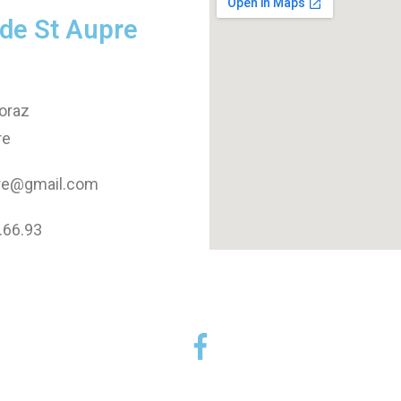
 de St Aupre
toraz
re
pre@gmail.com
.66.93